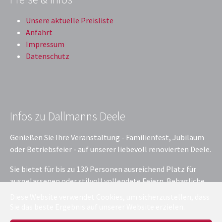
Unsere aktuelle Preisliste
Anfahrt
Impressum
Datenschutz
Infos zu Dallmanns Deele
Genießen Sie Ihre Veranstaltung - Familienfest, Jubiläum
oder Betriebsfeier - auf unserer liebevoll renovierten Deele.
Sie bietet für bis zu 130 Personen ausreichend Platz für
ausgelassenen oder stilvoll vollendete Feiern. Behagliche
Atmosphäre für kleinere Gesellschaften? Kein Problem:
Diese Website verwendet Cookies, um sicherzustellen, dass
Eine dekorative Glaswand teilt die Deele in einen Raum für
Sie das beste Ergebnis auf unserer Website erzielen.
Ihre Feier im kleinen, gemütlichen Rahmen und ist für