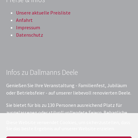
Unsere aktuelle Preisliste
Anfahrt
Impressum
Datenschutz
Infos zu Dallmanns Deele
Genießen Sie Ihre Veranstaltung - Familienfest, Jubiläum
oder Betriebsfeier - auf unserer liebevoll renovierten Deele.
Sie bietet für bis zu 130 Personen ausreichend Platz für
ausgelassenen oder stilvoll vollendete Feiern. Behagliche
Atmosphäre für kleinere Gesellschaften? Kein Problem:
Diese Website verwendet Cookies, um sicherzustellen, dass
Eine dekorative Glaswand teilt die Deele in einen Raum für
Sie das beste Ergebnis auf unserer Website erzielen.
Ihre Feier im kleinen, gemütlichen Rahmen und ist für